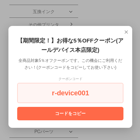
互換インク
その他プリンタ
×
ブレードサーバー
【期間限定！】お得な5％OFFクーポン(ア
ールデバイス本店限定)
携帯電話・タブレット
全商品対象5％オフクーポンです。この機会にご利用くだ
配送について
さい！(クーポンコードをコピーしてお使い下さい)
ワークステーション本体
クーポンコード
液晶ディスプレイ
r-device001
会社概要
コードをコピー
PC本体
PCパーツ