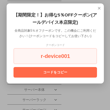
携帯電話・タブレット
×
【期間限定！】お得な5％OFFクーポン(ア
配送について
ールデバイス本店限定)
ワークステーション本体
全商品対象5％オフクーポンです。この機会にご利用くだ
さい！(クーポンコードをコピーしてお使い下さい)
液晶ディスプレイ
クーポンコード
会社概要
r-device001
PC本体
PCパーツ
コードをコピー
ソフトウェア
サーバー本体
サーバーラック
サーバーパーツ