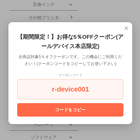
互換インク
その他プリンタ
×
ブレードサーバー
【期間限定！】お得な5％OFFクーポン(ア
携帯電話・タブレット
ールデバイス本店限定)
配送について
全商品対象5％オフクーポンです。この機会にご利用くだ
さい！(クーポンコードをコピーしてお使い下さい)
ワークステーション本体
クーポンコード
液晶ディスプレイ
r-device001
会社概要
コードをコピー
PC本体
PCパーツ
ソフトウェア