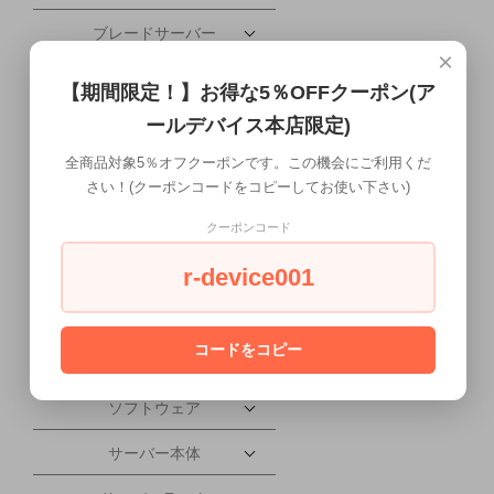
ブレードサーバー
×
携帯電話・タブレット
【期間限定！】お得な5％OFFクーポン(ア
ールデバイス本店限定)
配送について
全商品対象5％オフクーポンです。この機会にご利用くだ
ワークステーション本体
さい！(クーポンコードをコピーしてお使い下さい)
液晶ディスプレイ
クーポンコード
会社概要
r-device001
PC本体
コードをコピー
PCパーツ
ソフトウェア
サーバー本体