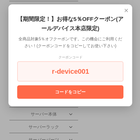
携帯電話・タブレット
×
【期間限定！】お得な5％OFFクーポン(ア
配送について
ールデバイス本店限定)
ワークステーション本体
全商品対象5％オフクーポンです。この機会にご利用くだ
さい！(クーポンコードをコピーしてお使い下さい)
液晶ディスプレイ
クーポンコード
会社概要
r-device001
PC本体
PCパーツ
コードをコピー
ソフトウェア
サーバー本体
サーバーラック
サーバーパーツ